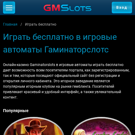
Вход
Главная
Играть бесплатно
Играть бесплатно в игровые
автоматы Гаминаторслотс
Онлайн-казино Gaminatorslots в игровые автоматы играть бесплатно
дает возможность всем посетителям портала, как зарегистрированным,
так и тем, которые посещают официальный сайт без регистрации и
открытия личного кабинета. Это игорное заведение является
популярным игорным клубом на рынке гемблинга. Посетителей
привлекает красивый и удобный интерфейс, а также увлекательный
контент.
Популярные