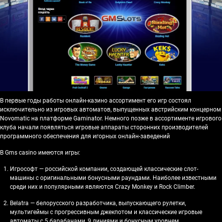
В первые годы работы онлайн-казино ассортимент его игр состоял
исключительно из игровых автоматов, выпущенных австрийским концерном
Novomatic на платформе Gaminator. Немного позже в ассортименте игрового
клуба начали появляться игровые аппараты сторонних производителей
программного обеспечения для игорных онлайн-заведений
В Gms casino имеются игры:
Игрософт — российской компании, создающей классические слот-
машины с оригинальными бонусными раундами. Наиболее известными
среди них и популярными являются Crazy Monkey и Rock Climber.
Belatra — белорусского разработчика, выпускающего рулетки,
мультигеймы с прогрессивным джекпотом и классические игровые
автоматы с 5 барабанами, 9 линиями и бонусным уровнем.