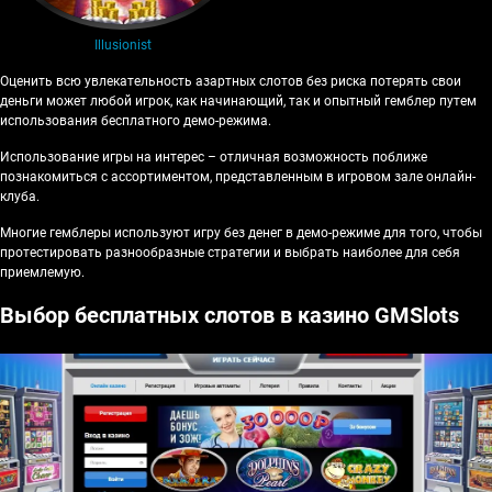
Illusionist
Оценить всю увлекательность азартных слотов без риска потерять свои
деньги может любой игрок, как начинающий, так и опытный гемблер путем
использования бесплатного демо-режима.
Использование игры на интерес – отличная возможность поближе
познакомиться с ассортиментом, представленным в игровом зале онлайн-
клуба.
Многие гемблеры используют игру без денег в демо-режиме для того, чтобы
протестировать разнообразные стратегии и выбрать наиболее для себя
приемлемую.
Выбор бесплатных слотов в казино GMSlots