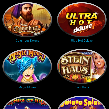
Columbus Deluxe
Ultra Hot Deluxe
Magic Money
Stein Haus