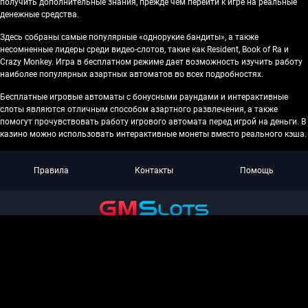
получить дополнительные знания, прежде чем перейти к игре на реальные
денежные средства.
Здесь собраны самые популярные «однорукие бандиты», а также
несомненные лидеры среди видео-слотов, такие как Resident, Book of Ra и
Crazy Monkey. Игра в бесплатном режиме дает возможность изучить работу
наиболее популярных азартных автоматов во всех подробностях.
Бесплатные игровые автоматы с бонусными раундами и интерактивные
слоты являются отличным способом азартного развлечения, а также
помогут прочувствовать работу игрового автомата перед игрой на деньги. В
казино можно использовать интерактивные монеты вместо реального кэша.
Правила
Контакты
Помощь