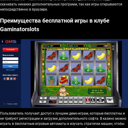
скачивать никаких дополнительных программ, так как игры открываются
непосредственно в браузере.
Преимущества бесплатной игры в клубе
Gaminatorslots
Пользователь получает доступ к лучшим демо-играм, которые бесплатны и
не требуют регистрации и загрузки дополнительного софта. В казино можно
играть в бесплатные игровые автоматы и изучать стратегии машин, чтобы