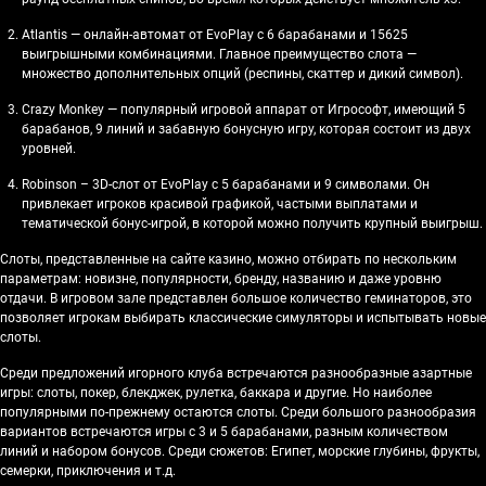
Atlantis — онлайн-автомат от EvoPlay с 6 барабанами и 15625
выигрышными комбинациями. Главное преимущество слота —
множество дополнительных опций (респины, скаттер и дикий символ).
Crazy Monkey — популярный игровой аппарат от Игрософт, имеющий 5
барабанов, 9 линий и забавную бонусную игру, которая состоит из двух
уровней.
Robinson – 3D-слот от EvoPlay с 5 барабанами и 9 символами. Он
привлекает игроков красивой графикой, частыми выплатами и
тематической бонус-игрой, в которой можно получить крупный выигрыш.
Слоты, представленные на сайте казино, можно отбирать по нескольким
параметрам: новизне, популярности, бренду, названию и даже уровню
отдачи. В игровом зале представлен большое количество геминаторов, это
позволяет игрокам выбирать классические симуляторы и испытывать новые
слоты.
Среди предложений игорного клуба встречаются разнообразные азартные
игры: слоты, покер, блекджек, рулетка, баккара и другие. Но наиболее
популярными по-прежнему остаются слоты. Среди большого разнообразия
вариантов встречаются игры с 3 и 5 барабанами, разным количеством
линий и набором бонусов. Среди сюжетов: Египет, морские глубины, фрукты,
семерки, приключения и т.д.