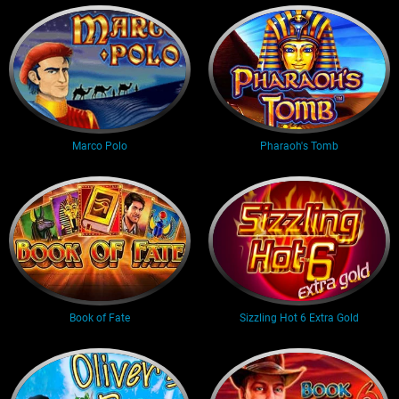
Marco Polo
Pharaoh's Tomb
Book of Fate
Sizzling Hot 6 Extra Gold