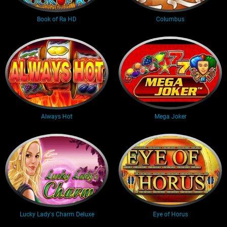
Book of Ra HD
Columbus
Always Hot
Mega Joker
Lucky Lady's Charm Deluxe
Eye of Horus