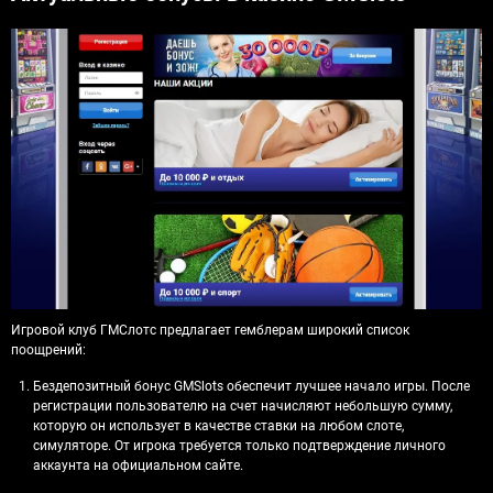
Игровой клуб ГМСлотс предлагает гемблерам широкий список
поощрений:
Бездепозитный бонус GMSlots обеспечит лучшее начало игры. После
регистрации пользователю на счет начисляют небольшую сумму,
которую он использует в качестве ставки на любом слоте,
симуляторе. От игрока требуется только подтверждение личного
аккаунта на официальном сайте.