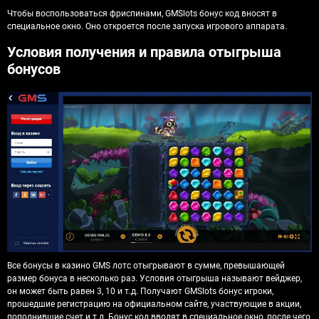
Чтобы воспользоваться фриспинами, GMSlots бонус код вносят в
специальное окно. Оно откроется после запуска игрового аппарата.
Условия получения и правила отыгрыша
бонусов
Все бонусы в казино GMS лотс отыгрывают в сумме, превышающей
размер бонуса в несколько раз. Условия отыгрыша называют вейджер,
он может быть равен 3, 10 и т.д. Получают GMSlots бонус игроки,
прошедшие регистрацию на официальном сайте, участвующие в акции,
пополнившие счет и т.д. Бонус код вводят в специальное окно, после чего